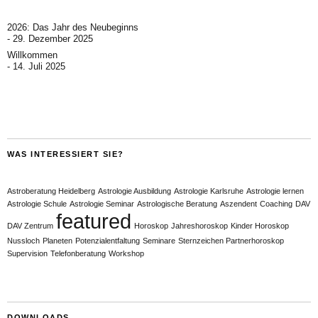
2026: Das Jahr des Neubeginns
29. Dezember 2025
Willkommen
14. Juli 2025
WAS INTERESSIERT SIE?
Astroberatung Heidelberg
Astrologie Ausbildung
Astrologie Karlsruhe
Astrologie lernen
Astrologie Schule
Astrologie Seminar
Astrologische Beratung
Aszendent
Coaching
DAV
featured
DAV Zentrum
Horoskop
Jahreshoroskop
Kinder Horoskop
Nussloch
Planeten
Potenzialentfaltung
Seminare
Sternzeichen Partnerhoroskop
Supervision
Telefonberatung
Workshop
DOWNLOADS