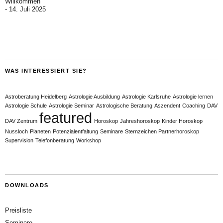
Willkommen
14. Juli 2025
WAS INTERESSIERT SIE?
Astroberatung Heidelberg
Astrologie Ausbildung
Astrologie Karlsruhe
Astrologie lernen
Astrologie Schule
Astrologie Seminar
Astrologische Beratung
Aszendent
Coaching
DAV
featured
DAV Zentrum
Horoskop
Jahreshoroskop
Kinder Horoskop
Nussloch
Planeten
Potenzialentfaltung
Seminare
Sternzeichen Partnerhoroskop
Supervision
Telefonberatung
Workshop
DOWNLOADS
Preisliste
Seminare