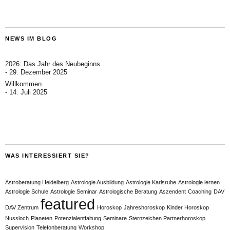
NEWS IM BLOG
2026: Das Jahr des Neubeginns
29. Dezember 2025
Willkommen
14. Juli 2025
WAS INTERESSIERT SIE?
Astroberatung Heidelberg
Astrologie Ausbildung
Astrologie Karlsruhe
Astrologie lernen
Astrologie Schule
Astrologie Seminar
Astrologische Beratung
Aszendent
Coaching
DAV
featured
DAV Zentrum
Horoskop
Jahreshoroskop
Kinder Horoskop
Nussloch
Planeten
Potenzialentfaltung
Seminare
Sternzeichen Partnerhoroskop
Supervision
Telefonberatung
Workshop