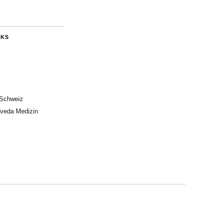
NKS
 Schweiz
rveda Medizin