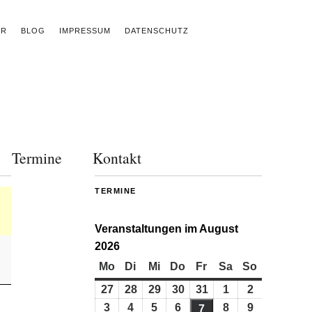
ER
BLOG
IMPRESSUM
DATENSCHUTZ
Termine
Kontakt
TERMINE
Veranstaltungen im August
2026
Mo
Montag
Di
Dienstag
Mi
Mittwoch
Do
Donnerstag
Fr
Freitag
Sa
Samstag
So
Sonntag
27
27.
28
28.
29
29.
30
30.
31
31.
1
1.
2
2.
Juli
Juli
Juli
Juli
Juli
August
August
3
3.
4
4.
5
5.
6
6.
8
8.
9
9.
7
7.