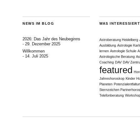
NEWS IM BLOG
WAS INTERESSIERT
2026: Das Jahr des Neubeginns
Astroberatung Heidelberg
29. Dezember 2025
Ausbildung
Astrologie Kar
Willkommen
lernen
Astrologie Schule
A
14. Juli 2025
Astrologische Beratung
As
Coaching
DAV
DAV Zentr
featured
Hor
Jahreshoroskop
Kinder H
Planeten
Potenzialentfaltu
Sternzeichen Partnerhoro
Telefonberatung
Worksho