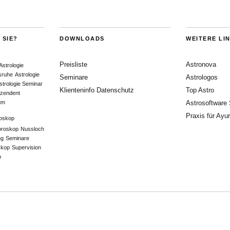
 SIE?
DOWNLOADS
WEITERE LI
Preisliste
Astronova
Astrologie
lsruhe
Astrologie
Seminare
Astrologos
strologie Seminar
Klienteninfo Datenschutz
Top Astro
zendent
um
Astrosoftware
Praxis für Ayu
oskop
oroskop
Nussloch
ng
Seminare
skop
Supervision
p