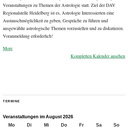
Veranstaltungen zu Themen der Astrologie statt. Ziel der DAV
Regionalstelle Heidelberg ist es, Astrologie Interessierten eine
Austauschmöglichkeit zu geben, Gespräche zu führen und
ausgewählte astrologische Themen vorzustellen und zu diskutieren.
Voranmeldung erforderlich!
about
More
{title}
Kompletten Kalender ansehen
TERMINE
Veranstaltungen im August 2026
Mo
Montag
Di
Dienstag
Mi
Mittwoch
Do
Donnerstag
Fr
Freitag
Sa
Samstag
So
Son