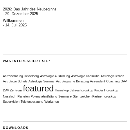
2026: Das Jahr des Neubeginns
29. Dezember 2025
Willkommen
14. Juli 2025
WAS INTERESSIERT SIE?
Astroberatung Heidelberg
Astrologie Ausbildung
Astrologie Karlsruhe
Astrologie lernen
Astrologie Schule
Astrologie Seminar
Astrologische Beratung
Aszendent
Coaching
DAV
featured
DAV Zentrum
Horoskop
Jahreshoroskop
Kinder Horoskop
Nussloch
Planeten
Potenzialentfaltung
Seminare
Sternzeichen Partnerhoroskop
Supervision
Telefonberatung
Workshop
DOWNLOADS