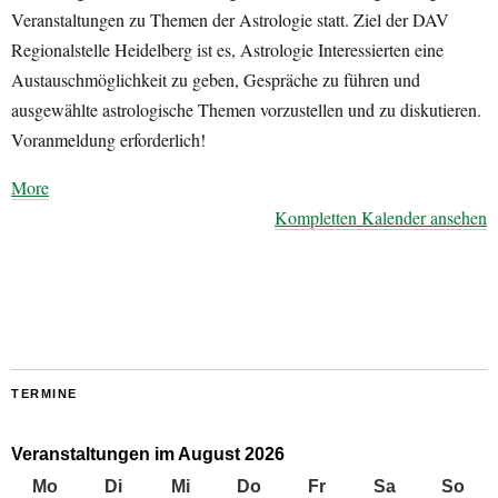
Veranstaltungen zu Themen der Astrologie statt. Ziel der DAV
Regionalstelle Heidelberg ist es, Astrologie Interessierten eine
Austauschmöglichkeit zu geben, Gespräche zu führen und
ausgewählte astrologische Themen vorzustellen und zu diskutieren.
Voranmeldung erforderlich!
about
More
{title}
Kompletten Kalender ansehen
TERMINE
Veranstaltungen im August 2026
Mo
Montag
Di
Dienstag
Mi
Mittwoch
Do
Donnerstag
Fr
Freitag
Sa
Samstag
So
Son