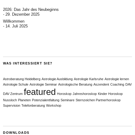
2026: Das Jahr des Neubeginns
29. Dezember 2025
Willkommen
14. Juli 2025
WAS INTERESSIERT SIE?
Astroberatung Heidelberg
Astrologie Ausbildung
Astrologie Karlsruhe
Astrologie lernen
Astrologie Schule
Astrologie Seminar
Astrologische Beratung
Aszendent
Coaching
DAV
featured
DAV Zentrum
Horoskop
Jahreshoroskop
Kinder Horoskop
Nussloch
Planeten
Potenzialentfaltung
Seminare
Sternzeichen Partnerhoroskop
Supervision
Telefonberatung
Workshop
DOWNLOADS