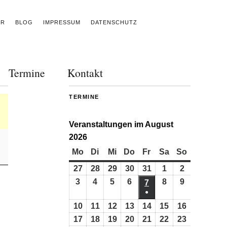
ER
BLOG
IMPRESSUM
DATENSCHUTZ
Termine
Kontakt
TERMINE
Veranstaltungen im August
2026
Mo
Montag
Di
Dienstag
Mi
Mittwoch
Do
Donnerstag
Fr
Freitag
Sa
Samstag
So
Sonntag
27
27.
28
28.
29
29.
30
30.
31
31.
1
1.
2
2.
Juli
Juli
Juli
Juli
Juli
August
August
3
3.
4
4.
5
5.
6
6.
8
8.
9
9.
7
7.
●
2026
2026
2026
2026
2026
2026
2026
August
August
August
August
August
August
August
(1
10
10.
11
11.
12
12.
13
13.
14
14.
15
15.
16
16.
2026
2026
2026
2026
2026
2026
2026
Veranstaltung)
August
August
August
August
August
August
August
17
17.
18
18.
19
19.
20
20.
21
21.
22
22.
23
23.