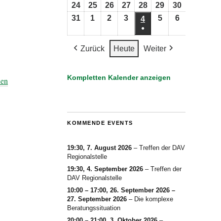
2026
2026
2026
2026
2026
2026
2026
August
August
August
August
August
August
August
24
24.
25
25.
26
26.
27
27.
28
28.
29
29.
30
30.
2026
2026
2026
2026
2026
2026
2026
August
August
August
August
August
August
August
31
31.
1
1.
2
2.
3
3.
5
5.
6
6.
4
4.
●
2026
2026
2026
2026
2026
2026
2026
August
September
September
September
September
September
September
(1
2026
2026
2026
2026
2026
2026
2026
Zurück
Heute
Weiter
Veranstaltung)
Kompletten Kalender anzeigen
hen
KOMMENDE EVENTS
19:30,
7. August 2026
–
Treffen der DAV
Regionalstelle
19:30,
4. September 2026
–
Treffen der
DAV Regionalstelle
10:00
–
17:00
,
26. September 2026
–
27. September 2026
–
Die komplexe
Beratungssituation
20:00
–
21:00
,
3. Oktober 2026
–