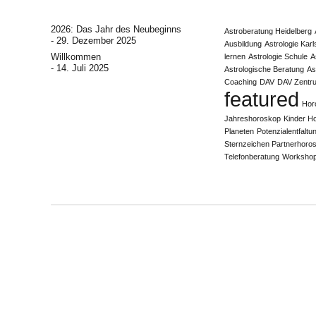
2026: Das Jahr des Neubeginns
Astroberatung Heidelberg
29. Dezember 2025
Ausbildung
Astrologie Kar
Willkommen
lernen
Astrologie Schule
A
14. Juli 2025
Astrologische Beratung
As
Coaching
DAV
DAV Zentr
featured
Hor
Jahreshoroskop
Kinder H
Planeten
Potenzialentfaltu
Sternzeichen Partnerhoro
Telefonberatung
Worksho