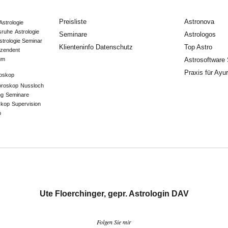
Preisliste
Astronova
Astrologie
lsruhe
Astrologie
Seminare
Astrologos
strologie Seminar
Klienteninfo Datenschutz
Top Astro
zendent
um
Astrosoftware
Praxis für Ayu
oskop
oroskop
Nussloch
ng
Seminare
skop
Supervision
p
Ute Floerchinger, gepr. Astrologin DAV
Folgen Sie mir