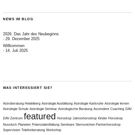
NEWS IM BLOG
2026: Das Jahr des Neubeginns
29. Dezember 2025
Willkommen
14. Juli 2025
WAS INTERESSIERT SIE?
Astroberatung Heidelberg
Astrologie Ausbildung
Astrologie Karlsruhe
Astrologie lernen
Astrologie Schule
Astrologie Seminar
Astrologische Beratung
Aszendent
Coaching
DAV
featured
DAV Zentrum
Horoskop
Jahreshoroskop
Kinder Horoskop
Nussloch
Planeten
Potenzialentfaltung
Seminare
Sternzeichen Partnerhoroskop
Supervision
Telefonberatung
Workshop